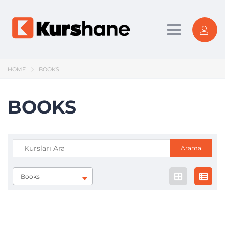
Toggle nav
HOME
BOOKS
BOOKS
Arama:
Books