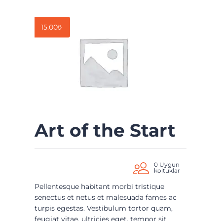
15.00
₺
Art of the Start
0 Uygun
koltuklar
Pellentesque habitant morbi tristique
senectus et netus et malesuada fames ac
turpis egestas. Vestibulum tortor quam,
feugiat vitae, ultricies eget, tempor sit