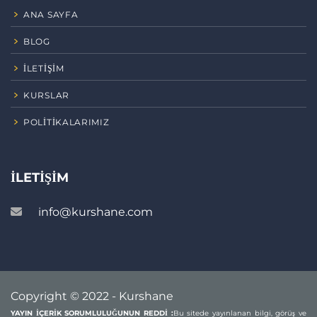
ANA SAYFA
BLOG
İLETIŞIM
KURSLAR
POLITIKALARIMIZ
İLETIŞIM
info@kurshane.com
Copyright © 2022 - Kurshane
YAYIN İÇERİK SORUMLULUĞUNUN REDDİ :
Bu sitede yayınlanan bilgi, görüş ve