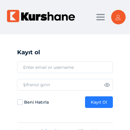
Toggle nav
Kayıt ol
Beni Hatırla
Kayıt Ol