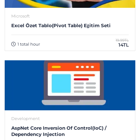
Microsoft
Excel Özet Tablo(Pivot Table) Eğitim Seti
19.99TL
1 total hour
14TL
Development
AspNet Core Inversion Of Control(IoC) /
Dependency Injection