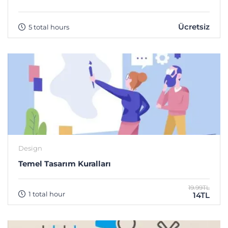
Ücretsiz
5 total hours
Design
Temel Tasarım Kuralları
19.99TL
1 total hour
14TL