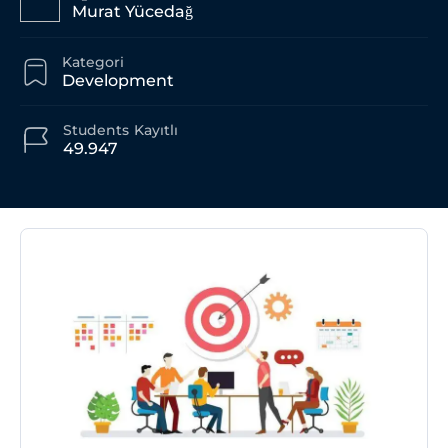
Murat Yücedağ
Kategori
Development
Students
Kayıtlı
49.947