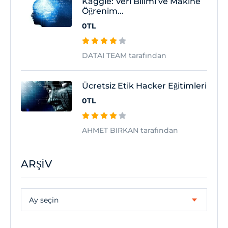
Kaggle: Veri Bilimi ve Makine
Öğrenim...
0TL
DATAI TEAM tarafından
Ücretsiz Etik Hacker Eğitimleri
0TL
AHMET BIRKAN tarafından
ARŞIV
Arşiv
Ay seçin