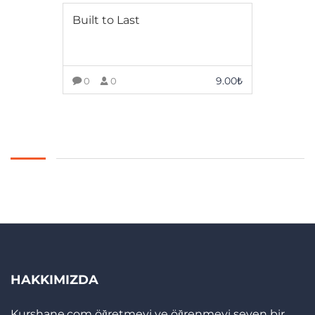
Built to Last
9.00
₺
0
0
ADD TO CART
HAKKIMIZDA
Kurshane.com öğretmeyi ve öğrenmeyi seven bir