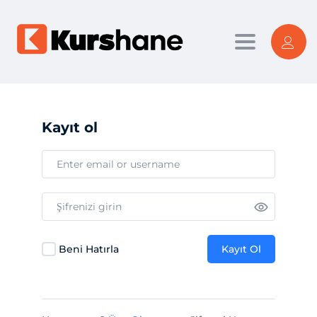
Toggle nav
Kayıt ol
Beni Hatırla
Kayıt Ol