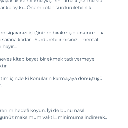
aşlayacak kadar kolaylaştırın” ama kişisel olarak
 kolay ki… Önemli olan sürdürülebilirlik.
on sigaranızı içtiğinizde bırakmış olursunuz. taa
zu sarana kadar… Sürdürebilirmisiniz… mental
 hayır…
 heves kitap bayat bir ekmek tadı vermeye
ktır…
im içinde ki konuların karmaşaya dönüştüğü
.
ğrenim hedefi koyun. İyi de bunu nasıl
üğünüz maksimum vakti… minimuma indirerek..