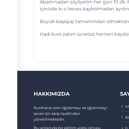
Abartmadan söyliyelim her gün 10 dk ile 
içinizde ki o heves kaybolmadan ayrılı
Büyük başlayıp tamamından olmaktans
Hadi kurs zaten ücretsiz hemen kaydol
HAKKIMIZDA
SA
A
Kurshane.com öğretmeyi ve öğrenmeyi
seven bir ekip tarafından
B
yönetilmektedir.
Bu anlamda bir eğitim ailesi olmayı
İ