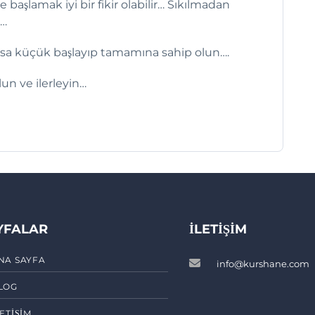
başlamak iyi bir fikir olabilir… Sıkılmadan
n…
a küçük başlayıp tamamına sahip olun….
un ve ilerleyin…
YFALAR
İLETIŞIM
NA SAYFA
info@kurshane.com
LOG
LETIŞIM