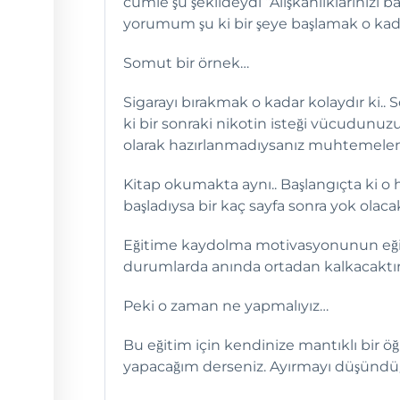
cümle şu şekildeydi “Alışkanlıklarınızı b
yorumum şu ki bir şeye başlamak o kadar
Somut bir örnek…
Sigarayı bırakmak o kadar kolaydır ki.. S
ki bir sonraki nikotin isteği vücudunu
olarak hazırlanmadıysanız muhtemelen
Kitap okumakta aynı.. Başlangıçta ki o
başladıysa bir kaç sayfa sonra yok olaca
Eğitime kaydolma motivasyonunun eğit
durumlarda anında ortadan kalkacaktır
Peki o zaman ne yapmalıyız…
Bu eğitim için kendinize mantıklı bir ö
yapacağım derseniz. Ayırmayı düşünd