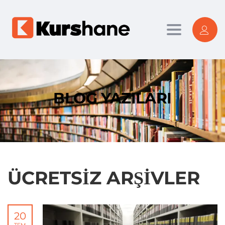
Toggle nav
BLOG YAZILARI
ÜCRETSIZ ARŞIVLER
20