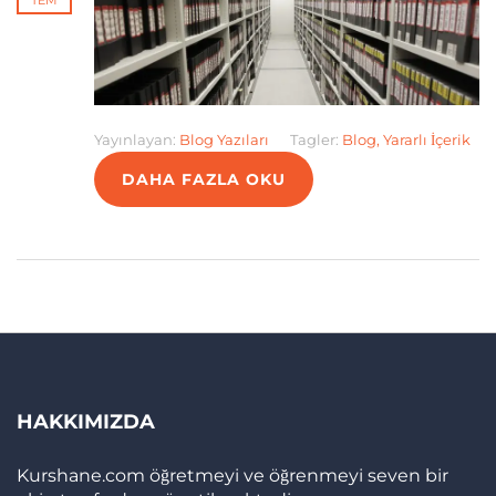
TEM
Yayınlayan:
Blog Yazıları
Tagler:
Blog
,
Yararlı İçerik
DAHA FAZLA OKU
HAKKIMIZDA
Kurshane.com öğretmeyi ve öğrenmeyi seven bir