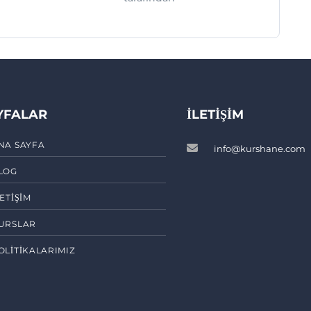
YFALAR
İLETIŞIM
NA SAYFA
info@kurshane.com
LOG
LETIŞIM
URSLAR
OLITIKALARIMIZ