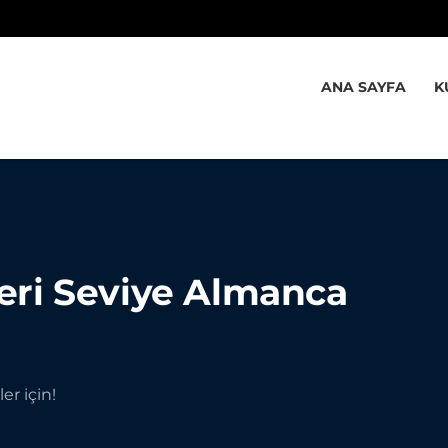
ANA SAYFA
K
leri Seviye Almanca
er için!