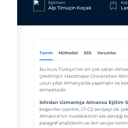
Eğitmen
Kat
Alp Timuçin Koçak
La
Tanım
Müfredat
SSS
Yorumlar
Bu kurs Türkiye’nin en çok satan Alman
çekilmiştir. Hacettepe Üniversitesi A
uzun yıllar Almanya’da yaşamıştır ve 
etmektedir.
Sıfırdan Uzmanlığa Almanca Eğitim Se
beğeniler üzerine, C1-C2 seviyeyi de çe
Almanca’nın inceliklerinin ele alındığı bu
paragraf analizlerini ve ileri seviye teri