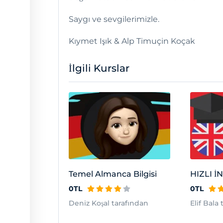
Saygı ve sevgilerimizle.
Kıymet Işık & Alp Timuçin Koçak
İlgili Kurslar
Temel Almanca Bilgisi
HIZLI İ
0TL
0TL
Deniz Koşal tarafından
Elif Bala