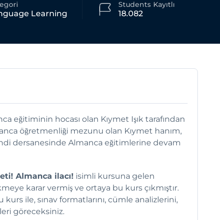
egori
Students
Kayıtlı
nguage Learning
18.082
ca eğitiminin hocası olan Kıymet Işık tarafından
lmanca öğretmenliği mezunu olan Kıymet hanım,
kendi dersanesinde Almanca eğitimlerine devam
ti! Almanca ilacı!
isimli kursuna gelen
kmeye karar vermiş ve ortaya bu kurs çıkmıştır.
 kurs ile, sınav formatlarını, cümle analizlerini,
mleri göreceksiniz.