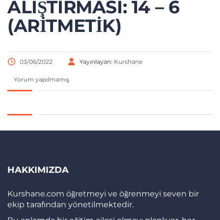
ALIŞTIRMASI: 14 – 6
(ARITMETIK)
03/06/2022
Yayınlayan:
Kurshane
Yorum yapılmamış
HAKKIMIZDA
Kurshane.com öğretmeyi ve öğrenmeyi seven bir
ekip tarafından yönetilmektedir.