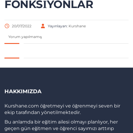
FONKSIYONLAR
20/07/2022
Yayınlayan:
Kurshane
Yorum yapılmamış
HAKKIMIZDA
Kurshane.com öğretmeyi ve öğrenmeyi seven bir
ekip tarafından yönetilmektedir.
Bu anlamda bir eğitim ailesi olmayı planlıyor, her
geçen gün eğitmen ve öğrenci sayımızı arttırıp