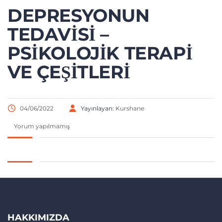
DEPRESYONUN
TEDAVISI –
PSIKOLOJIK TERAPI
VE ÇEŞITLERI
04/06/2022
Yayınlayan:
Kurshane
Yorum yapılmamış
HAKKIMIZDA