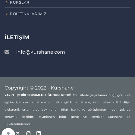
KURSLAR
POLITIKALARIMIZ
İLETIŞIM
info@kurshane.com
Copyright © 2022 - Kurshane
YAYIN İÇERİK SORUMLULUĞUNUN REDDİ :
Bu sitede yayınlanan bilgi, görüş ve
eğitim içerikleri Kurshane.com ait değildir. Kurshane, kendi sitesi dâhil diğer
elektronik ortamlarda yayınlanan bilgi, içerik ve görüşlerden hiçbir şekilde
sorumlu değildir. Yayınlanan bilgi, görüş ve içerikler Kurshane ile
ilişkilendirilemez.