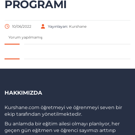
PROGRAMI
10/06/2022
Yayınlayan:
Kurshane
Yorum yapılmamış
HAKKIMIZDA
Kurshane.com öğretmeyi ve öğrenmeyi seven bir
ekip tarafından yönetilmektedir.
Bu anlamda bir eğitim ailesi olmayı planlıyor, her
geçen gün eğitmen ve öğrenci sayımızı arttırıp