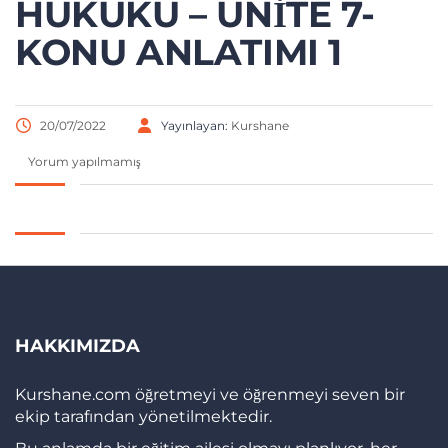
HUKUKU – ÜNITE 7-
KONU ANLATIMI 1
20/07/2022
Yayınlayan:
Kurshane
Yorum yapılmamış
HAKKIMIZDA
Kurshane.com öğretmeyi ve öğrenmeyi seven bir
ekip tarafından yönetilmektedir.