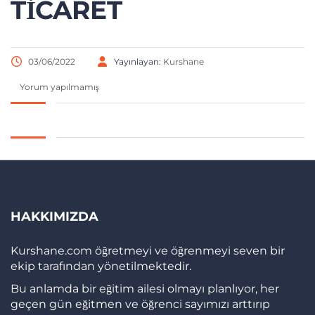
TICARET
03/06/2022
Yayınlayan:
Kurshane
Yorum yapılmamış
HAKKIMIZDA
Kurshane.com öğretmeyi ve öğrenmeyi seven bir
ekip tarafından yönetilmektedir.
Bu anlamda bir eğitim ailesi olmayı planlıyor, her
geçen gün eğitmen ve öğrenci sayımızı arttırıp