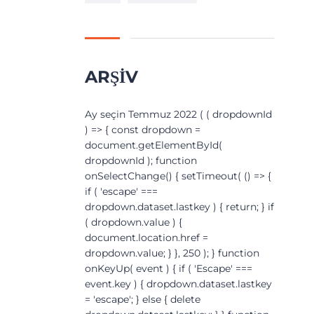
ARŞIV
Arşiv
Ay seçin Temmuz 2022 ( ( dropdownId
) => { const dropdown =
document.getElementById(
dropdownId ); function
onSelectChange() { setTimeout( () => {
if ( 'escape' ===
dropdown.dataset.lastkey ) { return; } if
( dropdown.value ) {
document.location.href =
dropdown.value; } }, 250 ); } function
onKeyUp( event ) { if ( 'Escape' ===
event.key ) { dropdown.dataset.lastkey
= 'escape'; } else { delete