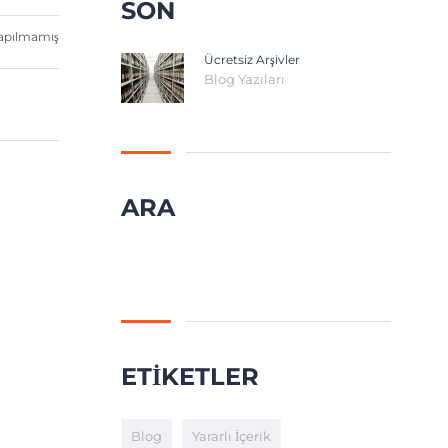
SON
apılmamış
Ücretsiz Arşivler
Blog Yazıları
ARA
Arama:
ETIKETLER
Blog
Yararlı İçerik