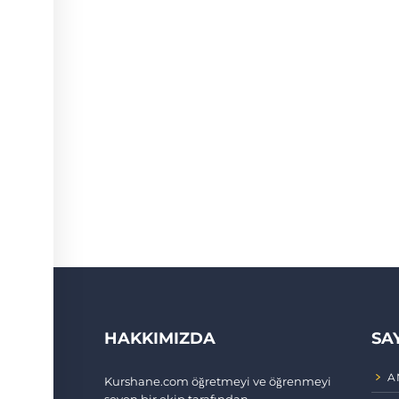
HAKKIMIZDA
SA
A
Kurshane.com öğretmeyi ve öğrenmeyi
seven bir ekip tarafından