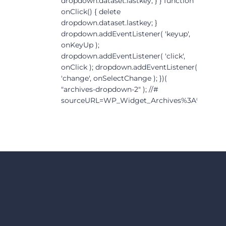
dropdown.dataset.lastkey; } } function
onClick() { delete
dropdown.dataset.lastkey; }
dropdown.addEventListener( 'keyup',
onKeyUp );
dropdown.addEventListener( 'click',
onClick ); dropdown.addEventListener(
'change', onSelectChange ); })(
"archives-dropdown-2" ); //#
sourceURL=WP_Widget_Archives%3A%3Awid