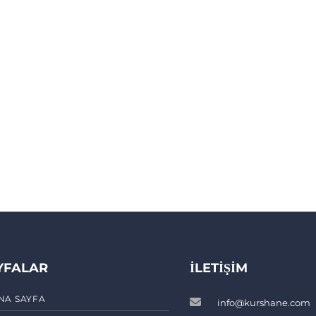
YFALAR
İLETIŞIM
NA SAYFA
info@kurshane.com