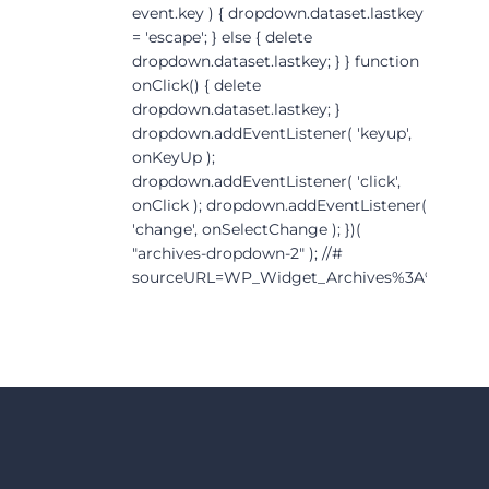
event.key ) { dropdown.dataset.lastkey
= 'escape'; } else { delete
dropdown.dataset.lastkey; } } function
onClick() { delete
dropdown.dataset.lastkey; }
dropdown.addEventListener( 'keyup',
onKeyUp );
dropdown.addEventListener( 'click',
onClick ); dropdown.addEventListener(
'change', onSelectChange ); })(
"archives-dropdown-2" ); //#
sourceURL=WP_Widget_Archives%3A%3Awid