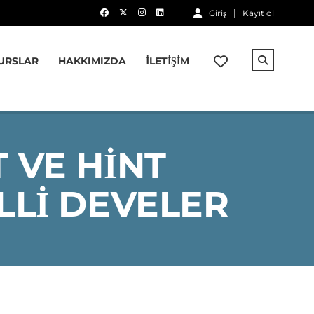
Giriş
Kayıt ol
URSLAR
HAKKIMIZDA
İLETIŞIM
 VE HINT
LLI DEVELER