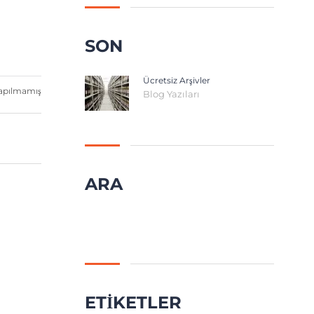
SON
Ücretsiz Arşivler
apılmamış
Blog Yazıları
ARA
Arama:
ETIKETLER