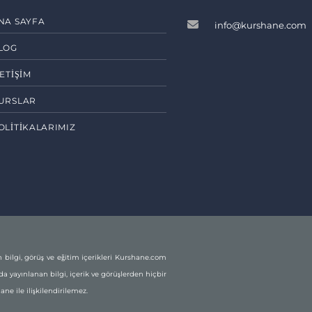
NA SAYFA
info@kurshane.com
LOG
LETIŞIM
URSLAR
OLITIKALARIMIZ
 bilgi, görüş ve eğitim içerikleri Kurshane.com
rda yayınlanan bilgi, içerik ve görüşlerden hiçbir
ane ile ilişkilendirilemez.