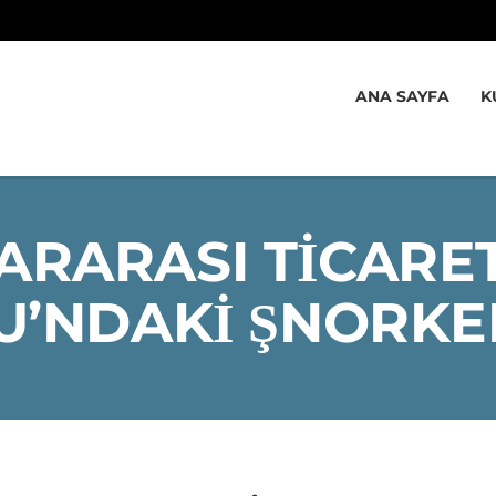
ANA SAYFA
K
ARARASI TICARET
’NDAKI ŞNORKE