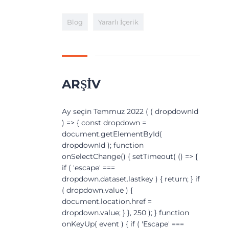
Blog
Yararlı İçerik
ARŞIV
Arşiv
Ay seçin Temmuz 2022 ( ( dropdownId
) => { const dropdown =
document.getElementById(
dropdownId ); function
onSelectChange() { setTimeout( () => {
if ( 'escape' ===
dropdown.dataset.lastkey ) { return; } if
( dropdown.value ) {
document.location.href =
dropdown.value; } }, 250 ); } function
onKeyUp( event ) { if ( 'Escape' ===