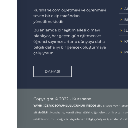
A
Kurshane.com öğretmeyi ve öğrenmeyi
seven bir ekip tarafından
B
yönetilmektedir.
Bu anlamda bir eğitim ailesi olmayı
İ
planlıyor, her geçen gün eğitmen ve
öğrenci sayımızı arttırıp dünyaya daha
K
bilgili daha iyi bir gelecek oluşturmaya
P
çalışıyoruz.
DAHASI
Copyright © 2022 - Kurshane
YAYIN İÇERİK SORUMLULUĞUNUN REDDİ :
Bu sitede yayınlanan
ait değildir. Kurshane, kendi sitesi dâhil diğer elektronik ortamla
şekilde sorumlu değildir. Yayınlanan bilgi, görüş ve içerikler Kursh